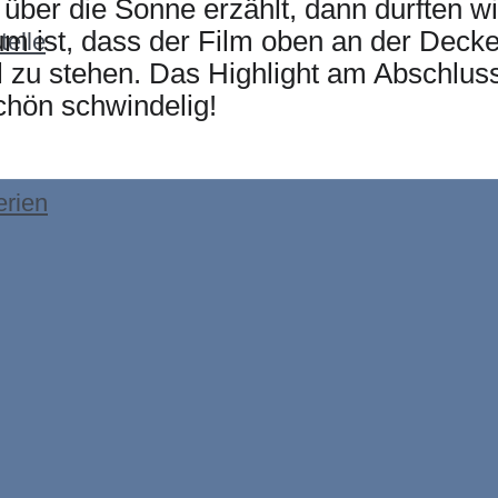
 über die Sonne erzählt, dann durften w
m ist, dass der Film oben an der Decke
elle
 zu stehen. Das Highlight am Abschluss 
chön schwindelig!
erien