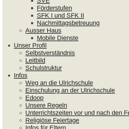
SVE
Förderstufen
SFK I und SFK II
Nachmittagsbetreuung
Ausser Haus
Mobile Dienste
Unser Profil
Selbstverständnis
Leitbild
Schulstruktur
Infos
Weg an die Ulrichschule
Einschulung an der Ulrichschule
Edoop
Unsere Regeln
Unterrichtszeiten vor und nach den F
Religiöse Feiertage
Infos für Eltern