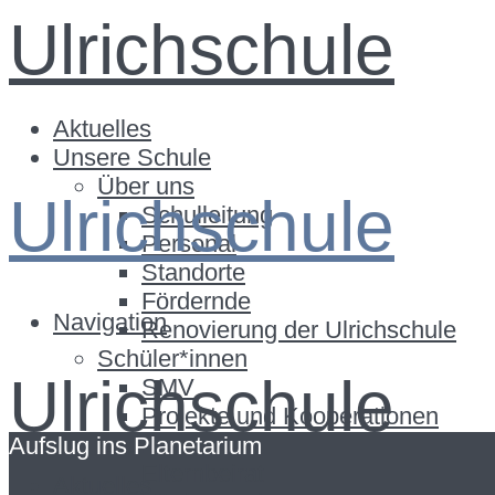
Ulrichschule
Aktuelles
Unsere Schule
Über uns
Ulrichschule
Schulleitung
Personal
Standorte
Fördernde
Navigation
Renovierung der Ulrichschule
Schüler*innen
Ulrichschule
SMV
Projekte und Kooperationen
Eltern
Aufslug ins Planetarium
Elternbeirat
Aktuelles