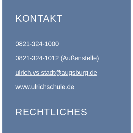
Navigation
Infos
KONTAKT
Weg an die Ulrichschule
Einschulung an der
Ulrichschule
0821-324-1000
Edoop
Unsere Regeln
0821-324-1012 (Außenstelle)
Unterrichtszeiten vor und
nach den Ferien
ulrich.vs.stadt@augsburg.de
Religiöse Feiertage
www.ulrichschule.de
Infos für Eltern
Hilfsangebote
Formulare und Flyer
RECHTLICHES
Navigation