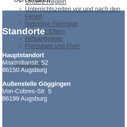
Unsere Regeln
Unterrichtszeiten vor und nach den
Ferien
Religiöse Feiertage
Standorte
Infos für Eltern
Hilfsangebote
Formulare und Flyer
Hauptstandort
Maximilianstr. 52
Navigation
86150 Augsburg
Außenstelle Göggingen
Von-Cobres-Str. 5
86199 Augsburg