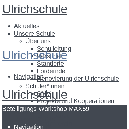
Ulrichschule
Aktuelles
Unsere Schule
Über uns
Schulleitung
Ulrichschule
Personal
Standorte
Fördernde
Navigation
Renovierung der Ulrichschule
Schüler*innen
Ulrichschule
SMV
Projekte und Kooperationen
Eltern
Beteiligungs-Workshop MAX59
Aktuelles
Elternbeirat
Unsere Schule
Förderverein
Über uns
Navigation