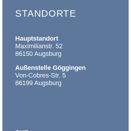
Navigation
Infos
STANDORTE
Weg an die Ulrichschule
Einschulung an der
Ulrichschule
Hauptstandort
Edoop
Maximilianstr. 52
Unsere Regeln
86150 Augsburg
Unterrichtszeiten vor und
Außenstelle Göggingen
nach den Ferien
Von-Cobres-Str. 5
Religiöse Feiertage
86199 Augsburg
Infos für Eltern
Hilfsangebote
Formulare und Flyer
Navigation