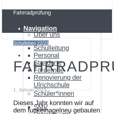
SMV
Projekte und
Fahrradprüfung
Aktuelles
Kooperationen
Unsere Schule
Eltern
Navigation
Über uns
Elternbeirat
Schulleben 22/23
Förderverein
Schulleitung
Unser Angebot
Personal
FAHRRADPR
Standorte
Beratung
Fördernde
Renovierung der
JaS
Ulrichschule
Schulpsychologie
1. Januar 2023
Schüler*innen
Beratungslehrkraft
Dieses Jahr konnten wir auf
Sonderpädagogische
SMV
dem funkelnagelneu gebauten
Beratungsstelle