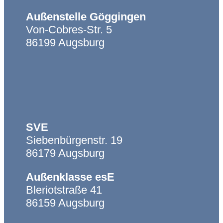
Navigation
Infos
Außenstelle Göggingen
Von-Cobres-Str. 5
Weg an die Ulrichschule
86199 Augsburg
Einschulung an der
Ulrichschule
Edoop
Unsere Regeln
Unterrichtszeiten vor und
nach den Ferien
SVE
Religiöse Feiertage
Siebenbürgenstr. 19
Infos für Eltern
86179 Augsburg
Hilfsangebote
Formulare und Flyer
Außenklasse esE
Bleriotstraße 41
86159 Augsburg
Navigation