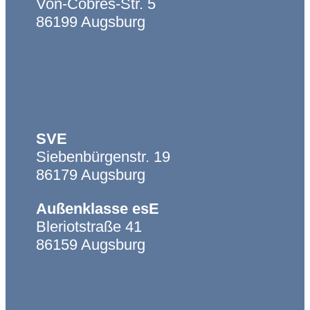
Von-Cobres-Str. 5
Navigation
Infos
86199 Augsburg
Weg an die Ulrichschule
Einschulung an der
Ulrichschule
Edoop
Unsere Regeln
SVE
Unterrichtszeiten vor und
Siebenbürgenstr. 19
nach den Ferien
86179 Augsburg
Religiöse Feiertage
Infos für Eltern
Außenklasse esE
Hilfsangebote
Bleriotstraße 41
86159 Augsburg
Formulare und Flyer
Navigation