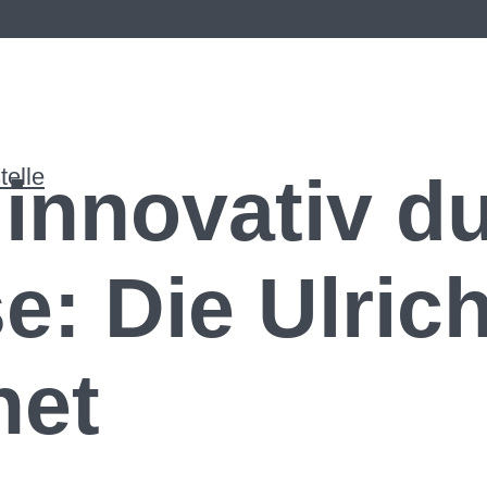
elle
 innovativ d
e: Die Ulric
net