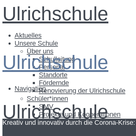
Ulrichschule
Aktuelles
Unsere Schule
Über uns
Ulrichschule
Schulleitung
Personal
Standorte
Fördernde
Navigation
Renovierung der Ulrichschule
Schüler*innen
Ulrichschule
SMV
Projekte und Kooperationen
Eltern
Kreativ und innovativ durch die Corona-Krise
Elternbeirat
Aktuelles