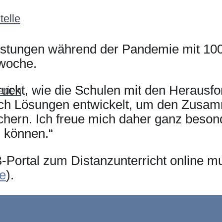
elle
istungen während der Pandemie mit 100
twoche.
ndruckt, wie die Schulen mit den Herau
erien
ch Lösungen entwickelt, um den Zusamm
chern. Ich freue mich daher ganz besond
 können.“
Portal zum Distanzunterricht online mult
de
).