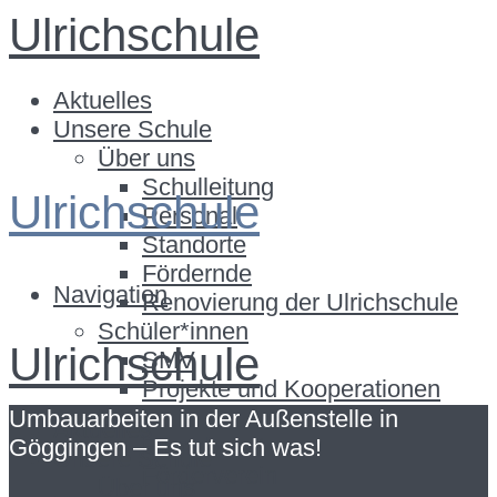
Ulrichschule
Aktuelles
Unsere Schule
Über uns
Schulleitung
Ulrichschule
Personal
Standorte
Fördernde
Navigation
Renovierung der Ulrichschule
Schüler*innen
Ulrichschule
SMV
Projekte und Kooperationen
Eltern
Umbauarbeiten in der Außenstelle in
Aktuelles
Elternbeirat
Göggingen – Es tut sich was!
Unsere Schule
Förderverein
Über uns