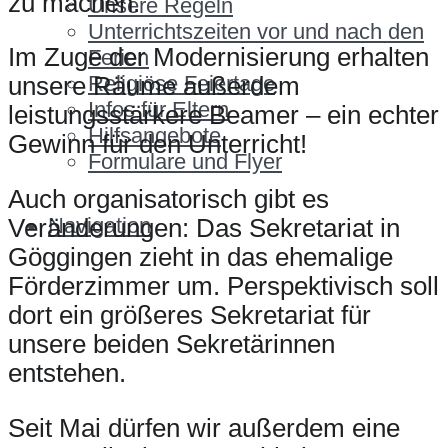
zu machen.
Unsere Regeln
Unterrichtszeiten vor und nach den
Im Zuge der Modernisierung erhalten
Ferien
Religiöse Feiertage
unsere Räume außerdem
Infos für Eltern
leistungsstärkere Beamer – ein echter
Hilfsangebote
Gewinn für den Unterricht!
Formulare und Flyer
Auch organisatorisch gibt es
Navigation
Veränderungen: Das Sekretariat in
Göggingen zieht in das ehemalige
Förderzimmer um. Perspektivisch soll
dort ein größeres Sekretariat für
unsere beiden Sekretärinnen
entstehen.
Seit Mai dürfen wir außerdem eine