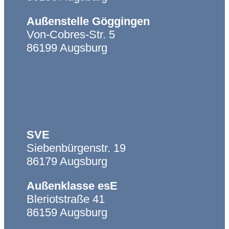
Navigation
Infos
Außenstelle Göggingen
Weg an die Ulrichschule
Von-Cobres-Str. 5
Einschulung an der
86199 Augsburg
Ulrichschule
Edoop
Unsere Regeln
Unterrichtszeiten vor und
nach den Ferien
SVE
Religiöse Feiertage
Siebenbürgenstr. 19
Infos für Eltern
86179 Augsburg
Hilfsangebote
Formulare und Flyer
Außenklasse esE
Bleriotstraße 41
86159 Augsburg
Navigation