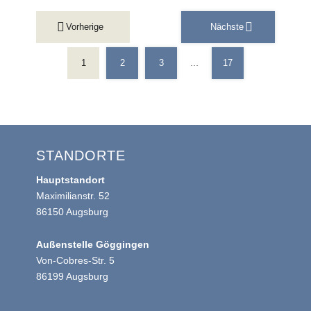
SEITENNUMMERIERUNG
Vorherige
Nächste
DER
BEITRÄGE
1
2
3
17
…
STANDORTE
Hauptstandort
Maximilianstr. 52
86150 Augsburg
Außenstelle Göggingen
Von-Cobres-Str. 5
86199 Augsburg